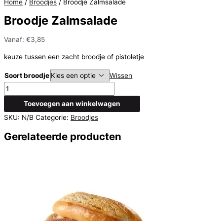
Home
/
Broodjes
/ Broodje Zalmsalade
Broodje Zalmsalade
Vanaf:
€
3,85
keuze tussen een zacht broodje of pistoletje
Soort broodje
Wissen
Broodje
Zalmsalade
Toevoegen aan winkelwagen
aantal
SKU:
N/B
Categorie:
Broodjes
Gerelateerde producten