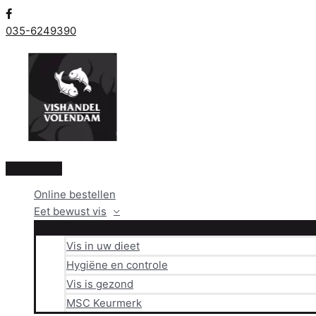
Ga
naar
035-6249390
de
inhoud
Hoofdmenu
Online bestellen
Eet bewust vis
Vis in uw dieet
Hygiëne en controle
Vis is gezond
MSC Keurmerk