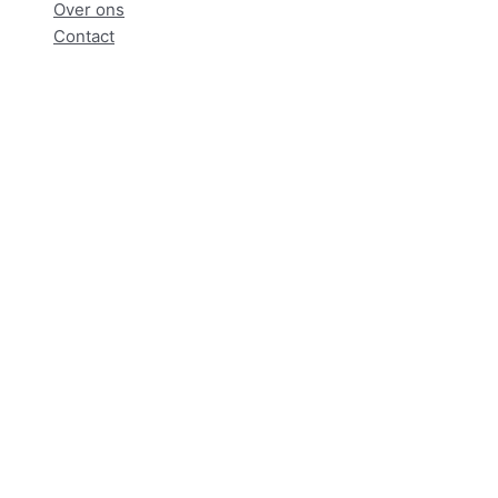
Over ons
Contact
Home
Producten
Oosterse Zalm